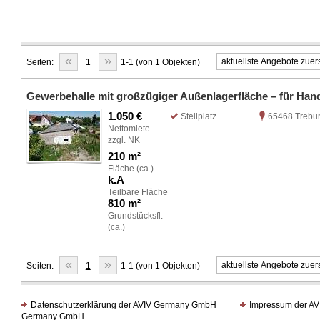
«
»
Seiten:
1
1-1 (von 1 Objekten)
1.050 €
Stellplatz
65468 Trebu
Nettomiete
zzgl. NK
210 m²
Fläche (ca.)
k.A
Teilbare Fläche
810 m²
Grundstücksfl.
(ca.)
«
»
Seiten:
1
1-1 (von 1 Objekten)
Datenschutzerklärung der AVIV Germany GmbH
Impressum der AV
Germany GmbH