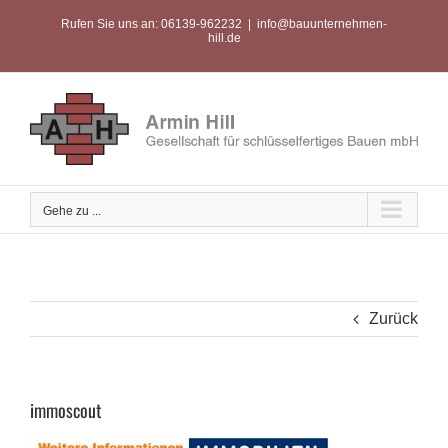
Zum
Rufen Sie uns an: 06139-962232
|
info@bauunternehmen-
Inhalt
hill.de
springen
Gehe zu ...
Zurück
immoscout