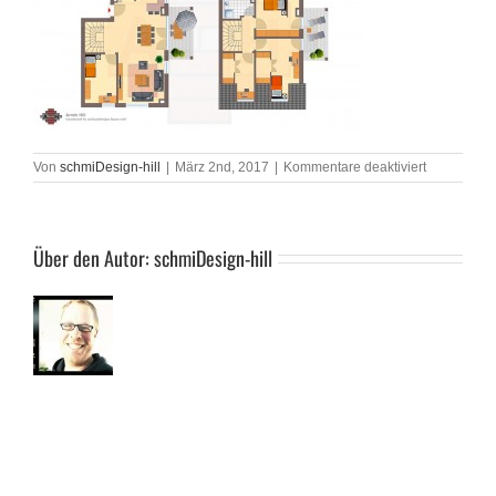
für
Von
schmiDesign-hill
|
März 2nd, 2017
|
Kommentare deaktiviert
mz-
laubenheim
01-
03-
17-
Über den Autor:
schmiDesign-hill
whg_1_2