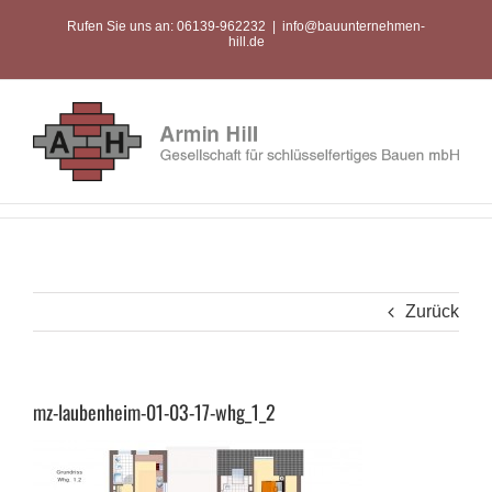
Zum
Rufen Sie uns an: 06139-962232
|
info@bauunternehmen-
Inhalt
hill.de
springen
Zurück
mz-laubenheim-01-03-17-whg_1_2