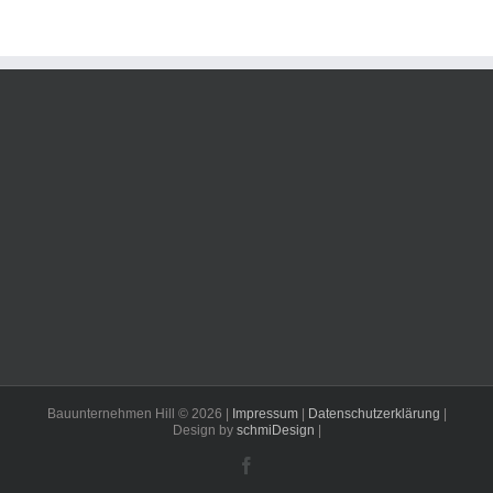
Bauunternehmen Hill ©
2026 |
Impressum
|
Datenschutzerklärung
|
Design by
schmiDesign
|
Facebook